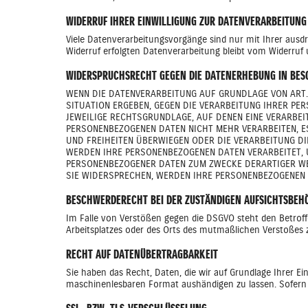
WIDERRUF IHRER EINWILLIGUNG ZUR DATENVERARBEITUNG
Viele Datenverarbeitungsvorgänge sind nur mit Ihrer ausdrü
Widerruf erfolgten Datenverarbeitung bleibt vom Widerruf 
WIDERSPRUCHSRECHT GEGEN DIE DATENERHEBUNG IN BESO
WENN DIE DATENVERARBEITUNG AUF GRUNDLAGE VON ART. 6
SITUATION ERGEBEN, GEGEN DIE VERARBEITUNG IHRER PE
JEWEILIGE RECHTSGRUNDLAGE, AUF DENEN EINE VERARBE
PERSONENBEZOGENEN DATEN NICHT MEHR VERARBEITEN, ES
UND FREIHEITEN ÜBERWIEGEN ODER DIE VERARBEITUNG D
WERDEN IHRE PERSONENBEZOGENEN DATEN VERARBEITET, U
PERSONENBEZOGENER DATEN ZUM ZWECKE DERARTIGER WER
SIE WIDERSPRECHEN, WERDEN IHRE PERSONENBEZOGENEN
BESCHWERDERECHT BEI DER ZUSTÄNDIGEN AUFSICHTSBEH
Im Falle von Verstößen gegen die DSGVO steht den Betroff
Arbeitsplatzes oder des Orts des mutmaßlichen Verstoßes 
RECHT AUF DATENÜBERTRAGBARKEIT
Sie haben das Recht, Daten, die wir auf Grundlage Ihrer Ein
maschinenlesbaren Format aushändigen zu lassen. Sofern S