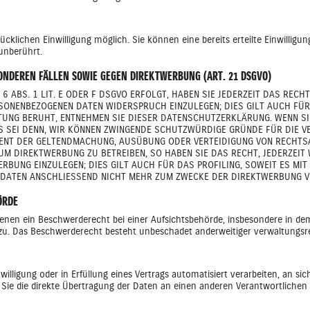
cklichen Einwilligung möglich. Sie können eine bereits erteilte Einwilligun
unberührt.
NDEREN FÄLLEN SOWIE GEGEN DIREKTWERBUNG (ART. 21 DSGVO)
 ABS. 1 LIT. E ODER F DSGVO ERFOLGT, HABEN SIE JEDERZEIT DAS RECH
RSONENBEZOGENEN DATEN WIDERSPRUCH EINZULEGEN; DIES GILT AUCH FÜR 
ITUNG BERUHT, ENTNEHMEN SIE DIESER DATENSCHUTZERKLÄRUNG. WENN SI
 SEI DENN, WIR KÖNNEN ZWINGENDE SCHUTZWÜRDIGE GRÜNDE FÜR DIE VE
IENT DER GELTENDMACHUNG, AUSÜBUNG ODER VERTEIDIGUNG VON RECHTSA
M DIREKTWERBUNG ZU BETREIBEN, SO HABEN SIE DAS RECHT, JEDERZEIT
BUNG EINZULEGEN; DIES GILT AUCH FÜR DAS PROFILING, SOWEIT ES MI
 DATEN ANSCHLIESSEND NICHT MEHR ZUM ZWECKE DER DIREKTWERBUNG VE
ÖRDE
enen ein Beschwerderecht bei einer Aufsichtsbehörde, insbesondere in dem 
zu. Das Beschwerderecht besteht unbeschadet anderweitiger verwaltungsrec
willigung oder in Erfüllung eines Vertrags automatisiert verarbeiten, an si
ie die direkte Übertragung der Daten an einen anderen Verantwortlichen ve