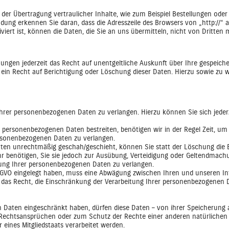
er Übertragung vertraulicher Inhalte, wie zum Beispiel Bestellungen oder A
ndung erkennen Sie daran, dass die Adresszeile des Browsers von „http://“ 
iert ist, können die Daten, die Sie an uns übermitteln, nicht von Dritten 
ngen jederzeit das Recht auf unentgeltliche Auskunft über Ihre gespeic
 ein Recht auf Berichtigung oder Löschung dieser Daten. Hierzu sowie z
Ihrer personenbezogenen Daten zu verlangen. Hierzu können Sie sich jede
n personenbezogenen Daten bestreiten, benötigen wir in der Regel Zeit, um
ersonenbezogenen Daten zu verlangen.
ten unrechtmäßig geschah/geschieht, können Sie statt der Löschung die 
 benötigen, Sie sie jedoch zur Ausübung, Verteidigung oder Geltendmach
tung Ihrer personenbezogenen Daten zu verlangen.
DSGVO eingelegt haben, muss eine Abwägung zwischen Ihren und unseren 
e das Recht, die Einschränkung der Verarbeitung Ihrer personenbezogenen 
Daten eingeschränkt haben, dürfen diese Daten – von ihrer Speicherung a
echtsansprüchen oder zum Schutz der Rechte einer anderen natürlichen o
 eines Mitgliedstaats verarbeitet werden.