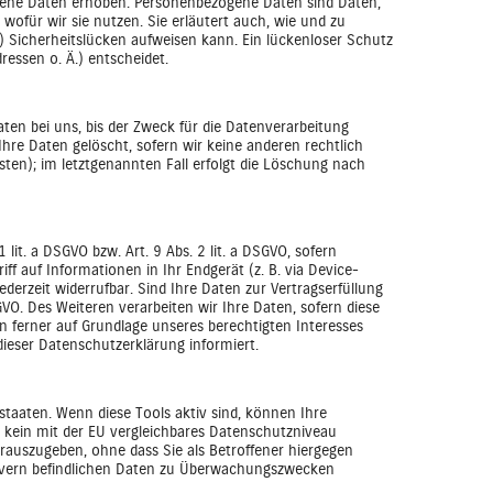
gene Daten erhoben. Personenbezogene Daten sind Daten,
wofür wir sie nutzen. Sie erläutert auch, wie und zu
) Sicherheitslücken aufweisen kann. Ein lückenloser Schutz
ressen o. Ä.) entscheidet.
ten bei uns, bis der Zweck für die Datenverarbeitung
hre Daten gelöscht, sofern wir keine anderen rechtlich
ten); im letztgenannten Fall erfolgt die Löschung nach
lit. a DSGVO bzw. Art. 9 Abs. 2 lit. a DSGVO, sofern
f auf Informationen in Ihr Endgerät (z. B. via Device-
jederzeit widerrufbar. Sind Ihre Daten zur Vertragserfüllung
VO. Des Weiteren verarbeiten wir Ihre Daten, sofern diese
ann ferner auf Grundlage unseres berechtigten Interesses
 dieser Datenschutzerklärung informiert.
taaten. Wenn diese Tools aktiv sind, können Ihre
n kein mit der EU vergleichbares Datenschutzniveau
auszugeben, ohne dass Sie als Betroffener hiergegen
ervern befindlichen Daten zu Überwachungszwecken