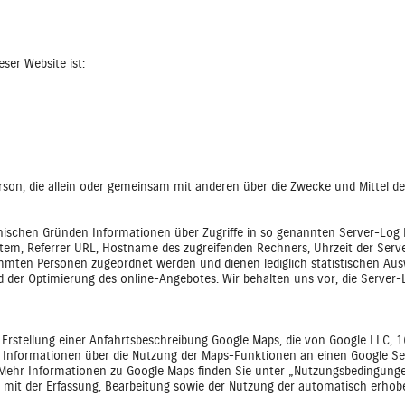
eser Website ist:
e Person, die allein oder gemeinsam mit anderen über die Zwecke und Mittel
nischen Gründen Informationen über Zugriffe in so genannten Server-Log Fi
stem, Referrer URL, Hostname des zugreifenden Rechners, Uhrzeit der Serve
mmten Personen zugeordnet werden und dienen lediglich statistischen Au
d der Optimierung des online-Angebotes. Wir behalten uns vor, die Server-L
r Erstellung einer Anfahrtsbeschreibung Google Maps, die von Google LLC
Informationen über die Nutzung der Maps-Funktionen an einen Google Ser
. Mehr Informationen zu Google Maps finden Sie unter „Nutzungsbedingun
ch mit der Erfassung, Bearbeitung sowie der Nutzung der automatisch erh