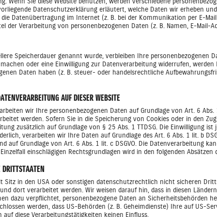
ung. Wenn Sie diese Website benutzen, werden verschiedene personenbezo
 vorliegende Datenschutzerklärung erläutert, welche Daten wir erheben und 
 die Datenübertragung im Internet (z. B. bei der Kommunikation per E-Mail
 ttel der Verarbeitung von personenbezogenen Daten (z. B. Namen, E-Mail-Ad
ellere Speicherdauer genannt wurde, verbleiben Ihre personenbezogenen Da
 machen oder eine Einwilligung zur Datenverarbeitung widerrufen, werden I
genen Daten haben (z. B. steuer- oder handelsrechtliche Aufbewahrungsfris
ATENVERARBEITUNG AUF DIESER WEBSITE
rarbeiten wir Ihre personenbezogenen Daten auf Grundlage von Art. 6 Abs. 1 
eitet werden. Sofern Sie in die Speicherung von Cookies oder in den Zugrif
eitung zusätzlich auf Grundlage von § 25 Abs. 1 TTDSG. Die Einwilligung ist 
ich, verarbeiten wir Ihre Daten auf Grundlage des Art. 6 Abs. 1 lit. b DSG
 sind auf Grundlage von Art. 6 Abs. 1 lit. c DSGVO. Die Datenverarbeitung k
im Einzelfall einschlägigen Rechtsgrundlagen wird in den folgenden Absätzen
E DRITTSTAATEN
tz in den USA oder sonstigen datenschutzrechtlich nicht sicheren Dritts
und dort verarbeitet werden. Wir weisen darauf hin, dass in diesen Länder
men dazu verpflichtet, personenbezogene Daten an Sicherheitsbehörden her
schlossen werden, dass US-Behörden (z. B. Geheimdienste) Ihre auf US-S
auf diese Verarbeitungstätigkeiten keinen Einfluss.