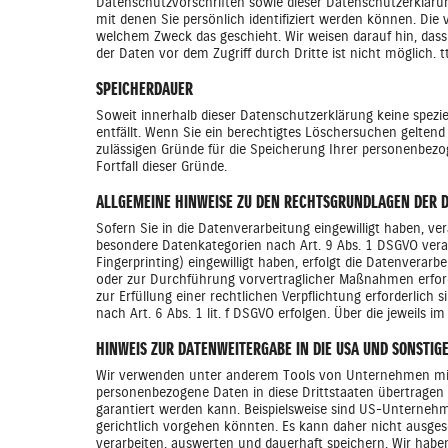
Datenschutzvorschriften sowie dieser Datenschutzerklär
mit denen Sie persönlich identifiziert werden können. Die
welchem Zweck das geschieht. Wir weisen darauf hin, dass
der Daten vor dem Zugriff durch Dritte ist nicht möglich.
SPEICHERDAUER
Soweit innerhalb dieser Datenschutzerklärung keine spezi
entfällt. Wenn Sie ein berechtigtes Löschersuchen geltend
zulässigen Gründe für die Speicherung Ihrer personenbezo
Fortfall dieser Gründe.
ALLGEMEINE HINWEISE ZU DEN RECHTSGRUNDLAGEN DER D
Sofern Sie in die Datenverarbeitung eingewilligt haben, ve
besondere Datenkategorien nach Art. 9 Abs. 1 DSGVO verarb
Fingerprinting) eingewilligt haben, erfolgt die Datenverarb
oder zur Durchführung vorvertraglicher Maßnahmen erforderl
zur Erfüllung einer rechtlichen Verpflichtung erforderlich
nach Art. 6 Abs. 1 lit. f DSGVO erfolgen. Über die jeweils 
HINWEIS ZUR DATENWEITERGABE IN DIE USA UND SONSTIG
Wir verwenden unter anderem Tools von Unternehmen mit Si
personenbezogene Daten in diese Drittstaaten übertragen 
garantiert werden kann. Beispielsweise sind US-Unterneh
gerichtlich vorgehen könnten. Es kann daher nicht ausge
verarbeiten, auswerten und dauerhaft speichern. Wir haben 