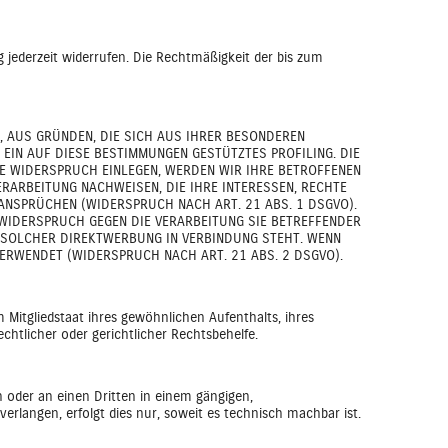
g jederzeit widerrufen. Die Rechtmäßigkeit der bis zum
T, AUS GRÜNDEN, DIE SICH AUS IHRER BESONDEREN
EIN AUF DIESE BESTIMMUNGEN GESTÜTZTES PROFILING. DIE
E WIDERSPRUCH EINLEGEN, WERDEN WIR IHRE BETROFFENEN
RARBEITUNG NACHWEISEN, DIE IHRE INTERESSEN, RECHTE
NSPRÜCHEN (WIDERSPRUCH NACH ART. 21 ABS. 1 DSGVO).
 WIDERSPRUCH GEGEN DIE VERARBEITUNG SIE BETREFFENDER
T SOLCHER DIREKTWERBUNG IN VERBINDUNG STEHT. WENN
RWENDET (WIDERSPRUCH NACH ART. 21 ABS. 2 DSGVO).
Mitgliedstaat ihres gewöhnlichen Aufenthalts, ihres
htlicher oder gerichtlicher Rechtsbehelfe.
ch oder an einen Dritten in einem gängigen,
rlangen, erfolgt dies nur, soweit es technisch machbar ist.